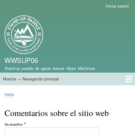
Pasar
Iniciar sesión
Menú
al
de
contenido
cuenta
Marca del sitio
principal
de
usuario
WWSUP06
Stand-up paddle de aguas bravas Alpes Marítimos
Mostrar — Navegación principal
Navegación
principal
Inicio
Inicio
Sobrescribir
enlaces
Comentarios sobre el sitio web
de
ayuda
Su nombre
a
la