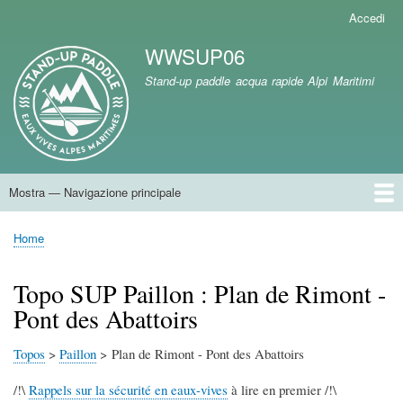
Salta
Accedi
Menu
al
profilo
WWSUP06
contenuto
utente
Branding del sito
principale
Stand-up paddle acqua rapide Alpi Maritimi
Mostra — Navigazione principale
Navigazione
principale
Home
Home
Briciole
di
Topo SUP Paillon : Plan de Rimont -
pane
Pont des Abattoirs
Topos
>
Paillon
> Plan de Rimont - Pont des Abattoirs
/!\
Rappels sur la sécurité en eaux-vives
à lire en premier /!\