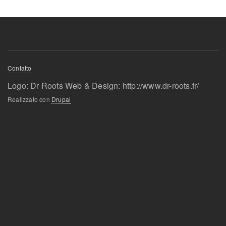
Menu
Contatto
Pied
Logo: Dr Roots Web & Design: http://www.dr-roots.fr/
de
Realizzato con
Drupal
page