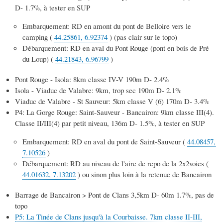
D- 1.7%, à tester en SUP
Embarquement: RD en amont du pont de Belloire vers le
camping (
44.25861, 6.92374
) (pas clair sur le topo)
Débarquement: RD en aval du Pont Rouge (pont en bois de Pré
du Loup) (
44.21843, 6.96799
)
Pont Rouge - Isola: 8km classe IV-V 190m D- 2.4%
Isola - Viaduc de Valabre: 9km, trop sec 190m D- 2.1%
Viaduc de Valabre - St Sauveur: 5km classe V (6) 170m D- 3.4%
P4: La Gorge Rouge: Saint-Sauveur - Bancairon: 9km classe III(4).
Classe II/III(4) par petit niveau, 136m D- 1.5%, à tester en SUP
Embarquement: RD en aval du pont de Saint-Sauveur (
44.08457,
7.10526
)
Débarquement: RD au niveau de l'aire de repo de la 2x2voies (
44.01632, 7.13202
) ou sinon plus loin à la retenue de Bancairon
Barrage de Bancairon > Pont de Clans 3,5km D- 60m 1.7%, pas de
topo
P5: La Tinée de Clans jusqu'à la Courbaisse. 7km classe II-III,