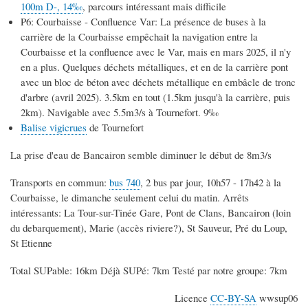
100m D-, 14‰
, parcours intéressant mais difficile
P6: Courbaisse - Confluence Var: La présence de buses à la
carrière de la Courbaisse empêchait la navigation entre la
Courbaisse et la confluence avec le Var, mais en mars 2025, il n'y
en a plus. Quelques déchets métalliques, et en de la carrière pont
avec un bloc de béton avec déchets métallique en embâcle de tronc
d'arbre (avril 2025). 3.5km en tout (1.5km jusqu'à la carrière, puis
2km). Navigable avec 5.5m3/s à Tournefort. 9
‰
Balise vigicrues
de Tournefort
La prise d'eau de Bancairon semble diminuer le début de 8m3/s
Transports en commun:
bus 740
, 2 bus par jour, 10h57 - 17h42 à la
Courbaisse, le dimanche seulement celui du matin. Arrêts
intéressants: La Tour-sur-Tinée Gare, Pont de Clans, Bancairon (loin
du debarquement), Marie (accès riviere?), St Sauveur, Pré du Loup,
St Etienne
Total SUPable: 16km Déjà SUPé: 7km Testé par notre groupe: 7km
Licence
CC-BY-SA
wwsup06