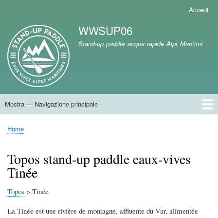
Salta
Accedi
Menu
al
profilo
WWSUP06
contenuto
utente
Branding del sito
principale
Stand-up paddle acqua rapide Alpi Maritimi
Mostra — Navigazione principale
Navigazione
principale
Home
Home
Briciole
di
Topos stand-up paddle eaux-vives
pane
Tinée
Topos
> Tinée
La Tinée est une rivière de montagne, affluente du Var, alimentée