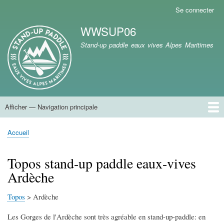
Aller
Se connecter
Menu
au
du
WWSUP06
contenu
compte
Marque du site
principal
Stand-up paddle eaux vives Alpes Maritimes
de
l'utilisateur
Afficher — Navigation principale
Navigation
principale
Accueil
Accueil
Fil
d'Ariane
Topos stand-up paddle eaux-vives
Ardèche
Topos
> Ardèche
Les Gorges de l'Ardèche sont très agréable en stand-up-paddle: en