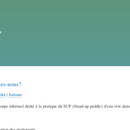
Aller
au
contenu
principal
s
es-nous?
ñol
|
Italiano
roupe informel dédié à la pratique du SUP (Stand-up paddle) d'eau vive dan
ation des pratiquants