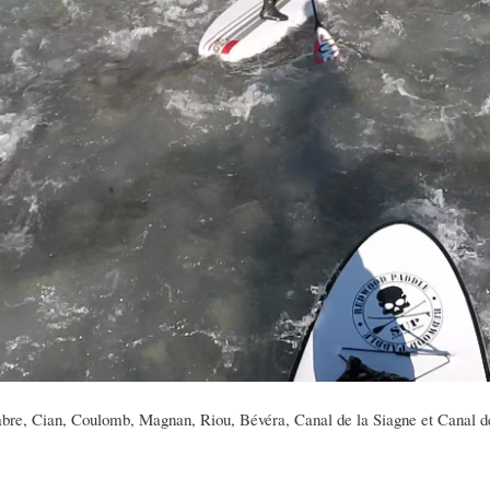
bre, Cian, Coulomb, Magnan, Riou, Bévéra, Canal de la Siagne et Canal de