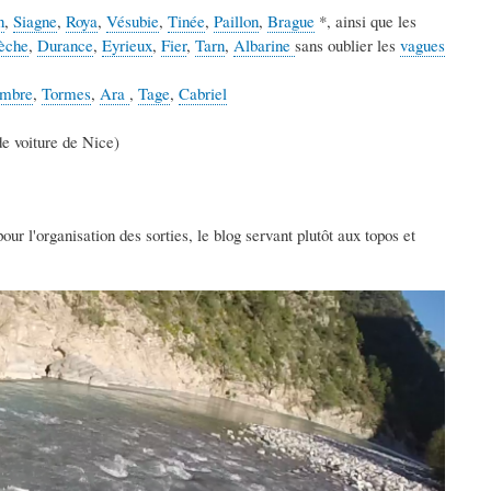
n
,
Siagne
,
Roya
,
Vésubie
,
Tinée
,
Paillon
,
Brague
*, ainsi que les
èche
,
Durance
,
Eyrieux
,
Fier
,
Tarn
,
Albarine
sans oublier les
vagues
ombre
,
Tormes
,
Ara
,
Tage
,
Cabriel
de voiture de Nice)
r l'organisation des sorties, le blog servant plutôt aux topos et