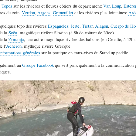
e
Topos
sur les rivières et fleuves côtiers du département:
Var
,
Loup
,
Estéro
ères du coin:
Verdon
,
Argens
,
Grenouillet
et les rivières plus lointaines:
Ard
quelques topo des rivières
Espagnoles
:
Jerte
,
Tietar
,
Alagon
,
Cuerpo de H
de la
Soča
, magnifique rivière Slovène (à 8h de voiture de Nice)
de la
Zrmanja
, une autre magnifique rivière des balkans (en Croatie, à 12h 
e l'
Achéron
, mythique rivière Grecque
informations générales
sur la pratique en eaux-vives du Stand up paddle
galement un
Groupe Facebook
qui sert principalement à la communication pou
iques.