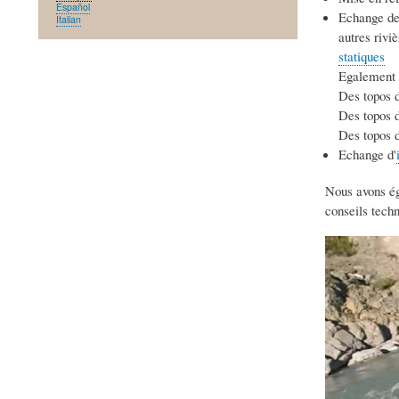
Español
Echange d
Italian
autres rivi
statiques
Egalement 
Des topos 
Des topos 
Des topos d
Echange d'
Nous avons é
conseils techn