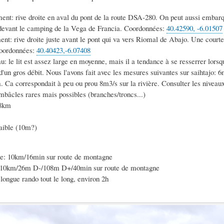
t: rive droite en aval du pont de la route DSA-280. On peut aussi embarqu
 devant le camping de la Vega de Francia. Coordonnées:
40.42590, -6.01507
t: rive droite juste avant le pont qui va vers Riomal de Abajo. Une courte p
oordonnées:
40.40423,-6.07408
u: le lit est assez large en moyenne, mais il a tendance à se resserrer lorsqu'
d'un gros débit. Nous l'avons fait avec les mesures suivantes sur saihtaj
. Ca correspondait à peu ou prou 8m3/s sur la rivière. Consulter les niveau
bâcles rares mais possibles (branches/troncs...)
 8km
aible (10m?)
re: 10km/16min sur route de montagne
 10km/26m D-/108m D+/40min sur route de montagne
longue rando tout le long, environ 2h