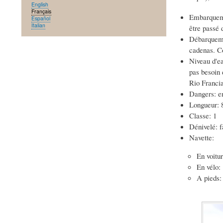
English
Français
Embarquemen
Español
Italian
être passé
Débarquemen
cadenas. C
Niveau d'ea
pas besoin 
Rio Francia
Dangers: em
Longueur:
Classe: 1
Dénivelé: f
Navette:
En voitu
En vélo:
A pieds: 