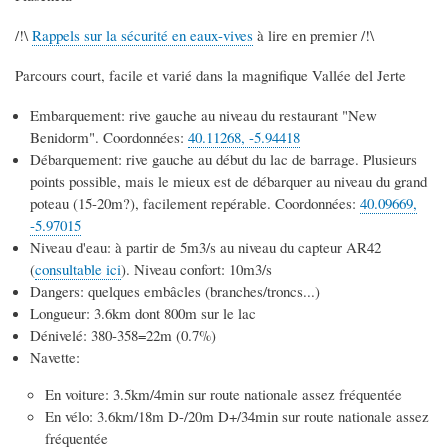
/!\
Rappels sur la sécurité en eaux-vives
à lire en premier /!\
Parcours court, facile et varié dans la magnifique Vallée del Jerte
Embarquement: rive gauche au niveau du restaurant "New
Benidorm". Coordonnées:
40.11268, -5.94418
Débarquement: rive gauche au début du lac de barrage. Plusieurs
points possible, mais le mieux est de débarquer au niveau du grand
poteau (15-20m?), facilement repérable. Coordonnées:
40.09669,
-5.97015
Niveau d'eau: à partir de 5m3/s au niveau du capteur AR42
(
consultable ici
). Niveau confort: 10m3/s
Dangers: quelques embâcles (branches/troncs...)
Longueur: 3.6km dont 800m sur le lac
Dénivelé: 380-358=22m (0.7%)
Navette:
En voiture: 3.5km/4min sur route nationale assez fréquentée
En vélo: 3.6km/18m D-/20m D+/34min sur route nationale assez
fréquentée