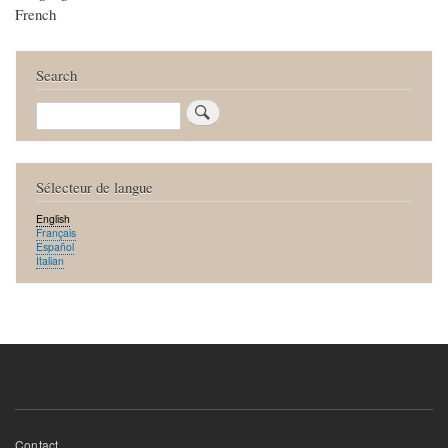
French
Search
Search
Sélecteur de langue
English
Français
Español
Italian
Footer
Contact