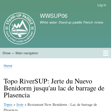
Skip
Log in
User
to
account
WWSUP06
main
menu
Site branding
content
White water Stand-up paddle French riviera
Show — Main navigation
Main
navigation
Home
Home
Breadcrumb
Topo RiverSUP: Jerte du Nuevo
Benidorm jusqu'au lac de barrage de
Plasencia
Topos
>
Jerte
> Restaurant New Benidorm - Lac de barrage de
Plasencia