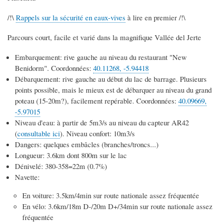
/!\
Rappels sur la sécurité en eaux-vives
à lire en premier /!\
Parcours court, facile et varié dans la magnifique Vallée del Jerte
Embarquement: rive gauche au niveau du restaurant "New
Benidorm". Coordonnées:
40.11268, -5.94418
Débarquement: rive gauche au début du lac de barrage. Plusieurs
points possible, mais le mieux est de débarquer au niveau du grand
poteau (15-20m?), facilement repérable. Coordonnées:
40.09669,
-5.97015
Niveau d'eau: à partir de 5m3/s au niveau du capteur AR42
(
consultable ici
). Niveau confort: 10m3/s
Dangers: quelques embâcles (branches/troncs...)
Longueur: 3.6km dont 800m sur le lac
Dénivelé: 380-358=22m (0.7%)
Navette:
En voiture: 3.5km/4min sur route nationale assez fréquentée
En vélo: 3.6km/18m D-/20m D+/34min sur route nationale assez
fréquentée