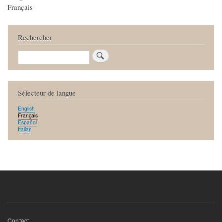
Français
Rechercher
Rechercher
Sélecteur de langue
English
Français
Español
Italian
Menu
Contact