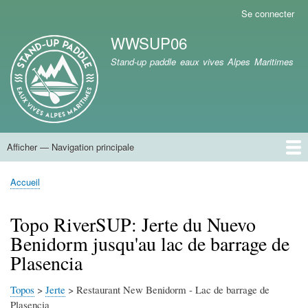
Aller
Se connecter
Menu
au
du
WWSUP06
contenu
compte
Marque du site
principal
Stand-up paddle eaux vives Alpes Maritimes
de
l'utilisateur
Afficher — Navigation principale
Navigation
principale
Accueil
Accueil
Fil
d'Ariane
Topo RiverSUP: Jerte du Nuevo
Benidorm jusqu'au lac de barrage de
Plasencia
Topos
>
Jerte
> Restaurant New Benidorm - Lac de barrage de
Plasencia