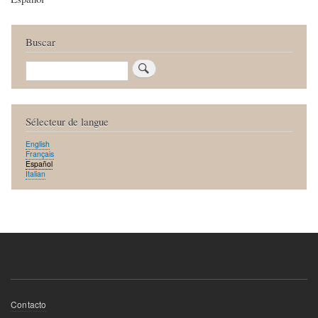
Buscar
Buscar
Sélecteur de langue
English
Français
Español
Italian
Menú
Contacto