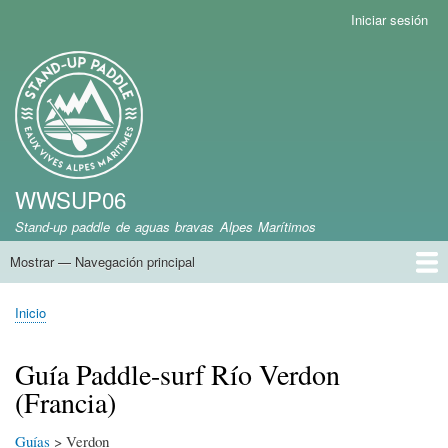
Pasar
Iniciar sesión
Menú
al
de
contenido
cuenta
Marca del sitio
principal
de
usuario
WWSUP06
Stand-up paddle de aguas bravas Alpes Marítimos
Mostrar — Navegación principal
Navegación
principal
Inicio
Inicio
Sobrescribir
enlaces
Guía Paddle-surf Río Verdon
de
(Francia)
ayuda
a
la
Guías
> Verdon