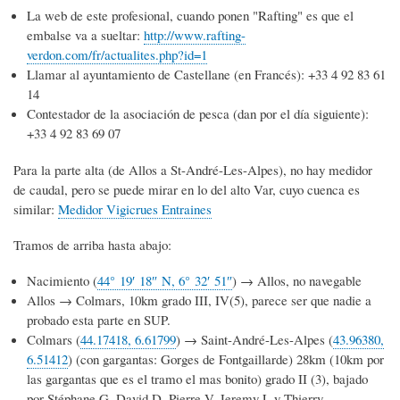
La web de este profesional, cuando ponen "Rafting" es que el
embalse va a sueltar:
http://www.rafting-
verdon.com/fr/actualites.php?id=1
Llamar al ayuntamiento de Castellane (en Francés): +33 4 92 83 61
14
Contestador de la asociación de pesca (dan por el día siguiente):
+33 4 92 83 69 07
Para la parte alta (de Allos a St-André-Les-Alpes), no hay medidor
de caudal, pero se puede mirar en lo del alto Var, cuyo cuenca es
similar:
Medidor Vigicrues Entraines
Tramos de arriba hasta abajo:
Nacimiento (
44° 19′ 18″ N, 6° 32′ 51″
) → Allos, no navegable
Allos → Colmars, 10km grado III, IV(5), parece ser que nadie a
probado esta parte en SUP.
Colmars (
44.17418, 6.61799
) → Saint-André-Les-Alpes (
43.96380,
6.51412
) (con gargantas: Gorges de Fontgaillarde) 28km (10km por
las gargantas que es el tramo el mas bonito) grado II (3), bajado
por Stéphane G, David D, Pierre V, Jeremy L y Thierry