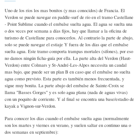
navegación
Uno de los ríos los mas bonitos (y mas conocidos) de Francia. El
Verdon se puede navegar en paddle-surf de río en el tramo Castellane
- Point Sublime cuando el embalse suelta agua. El agua se suelta una
o dos veces por semana a días fijos, hay que llamar a la oficina de
turismo de Castellane para conocerlos. Al contrario la parte de abajo,
solo se puede navegar el estiaje Y fuera de los días que el embalse
suelta agua. Este tramo comporta trampas mortales (sifones), por eso
no damos ningún ficha-guía por ella. La parte alta del Verdon (Haut-
Verdon) entre Colmars y St-André-Les-Alpes necessita un caudal
mas bajo, que puede ser un plan B en caso que el embalse no suelta
agua como previsto. Esta parte es también menos frecuentada, y
sigue muy bonita. La parte abajo del embalse de Sainte-Croix se
llama "Basses Gorges" y es solo agua plana (nada de aguas vivas)
con un poquito de corriente. Y al final se encontra una base/estadio de
kayak a Vignon-sur-Verdon.
Para conocer los días cuando el embalse suelta agua (normalmente
son los martes y viernes en verano, y suelen saltar en continuo una o
dos semanas en septiembre):