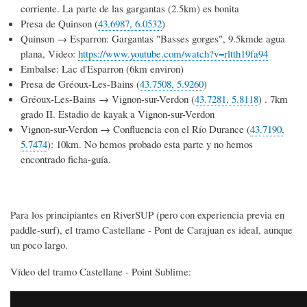
corriente. La parte de las gargantas (2.5km) es bonita
Presa de Quinson (
43.6987, 6.0532
)
Quinson → Esparron: Gargantas "Basses gorges", 9.5kmde agua
plana, Vídeo:
https://www.youtube.com/watch?v=rltth19fa94
Embalse: Lac d'Esparron (6km environ)
Presa de Gréoux-Les-Bains (
43.7508, 5.9260
)
Gréoux-Les-Bains → Vignon-sur-Verdon (
43.7281, 5.8118
) . 7km
grado II. Estadio de kayak a Vignon-sur-Verdon
Vignon-sur-Verdon → Confluencia con el Río Durance (
43.7190,
5.7474
): 10km. No hemos probado esta parte y no hemos
encontrado ficha-guía.
Para los principiantes en RiverSUP (pero con experiencia previa en
paddle-surf), el tramo Castellane - Pont de Carajuan es ideal, aunque
un poco largo.
Vídeo del tramo Castellane - Point Sublime: