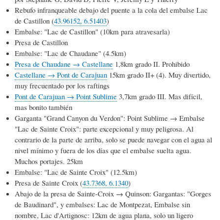
Rebufo infranqueable debajo del puente a la cola del embalse Lac
de Castillon (
43.96152, 6.51403
)
Embalse: "Lac de Castillon" (10km para atravesarla)
Presa de Castillon
Embalse: "Lac de Chaudane" (4.5km)
Presa de Chaudane → Castellane
1,8km grado II. Prohibido
Castellane → Pont de Carajuan
15km grado II+ (4). Muy divertido,
muy frecuentado por los raftings
Pont de Carajuan → Point Sublime
3,7km grado III. Mas difícil,
mas bonito también
Garganta "Grand Canyon du Verdon": Point Sublime → Embalse
"Lac de Sainte Croix": parte excepcional y muy peligrosa. Al
contrario de la parte de arriba, solo se puede navegar con el agua al
nivel mínimo y fuera de los días que el embalse suelta agua.
Muchos portajes. 25km
Embalse: "Lac de Sainte Croix" (12.5km)
Presa de Sainte Croix (
43.7368, 6.1340
)
Abajo de la presa de Sainte-Croix → Quinson: Gargantas: "Gorges
de Baudinard", y embalses: Lac de Montpezat, Embalse sin
nombre, Lac d'Artignosc: 12km de agua plana, solo un ligero