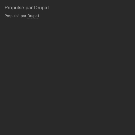
Pied
Propulsé par Drupal
de
Propulsé par
Drupal
page