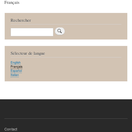
Français
Rechercher
Rechercher
Sélecteur de langue
English
Français
Español
Italian
Menu
Contact