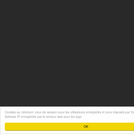
Cookies au minimum: ceux de session pour les utilisateurs enregistrés et ceux imposés par Y
Adresse IP enregistrée par le serveur web pour les logs.
OK