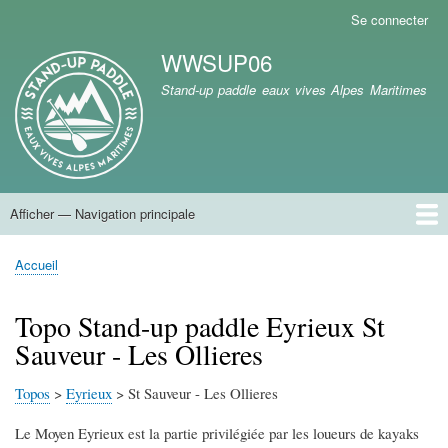
Aller
Se connecter
Menu
au
du
WWSUP06
contenu
compte
Marque du site
principal
Stand-up paddle eaux vives Alpes Maritimes
de
l'utilisateur
Afficher — Navigation principale
Navigation
principale
Accueil
Accueil
Fil
d'Ariane
Topo Stand-up paddle Eyrieux St
Sauveur - Les Ollieres
Topos
>
Eyrieux
> St Sauveur - Les Ollieres
Le Moyen Eyrieux est la partie privilégiée par les loueurs de kayaks