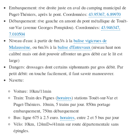
Embarquement: rive droite juste en aval du camping municipal de
Puget-Théniers, après le pont. Coordonnées:
43.95367, 6.89970
Débarquement: rive gauche en amont du pont métallique de Touët-
sur-Var (avenue Georges Pompidou). Coordonnées:
43.946347,
7.010504
Niveau d'eau: à partir de 6m3/s à la
balise vigicrues de
Malaussène
, ou 6m3/s à la
balise d'Entrevaux
(niveau haut non
calibré mais ont doit pouvoir affronter un gros débit car le lit est
large)
Dangers: drossages dont certains siphonnants par gros débit. Par
petit débit: on touche facilement, il faut savoir manoeuvrer.
Navette:
Voiture: 10km/11min
Train: Train des Pignes (
horaires
) stations Touët-sur-Var et
Puget-Théniers. 10min, 5 trains par jour. 850m portage
embarquement, 750m débarquement
Bus: ligne 675 à 2.5 euro.
horaires
, entre 2 et 5 bus par jour
Vélo: 10km, 124mD+/41min sur route départementale sans
épingles.