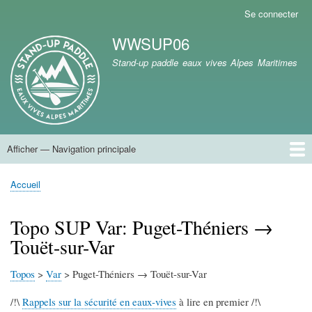
Aller
Se connecter
Menu
au
du
WWSUP06
contenu
compte
Marque du site
principal
Stand-up paddle eaux vives Alpes Maritimes
de
l'utilisateur
Afficher — Navigation principale
Navigation
principale
Accueil
Accueil
Fil
d'Ariane
Topo SUP Var: Puget-Théniers →
Touët-sur-Var
Topos
>
Var
> Puget-Théniers → Touët-sur-Var
/!\
Rappels sur la sécurité en eaux-vives
à lire en premier /!\