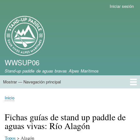
Pasar
Iniciar sesión
Menú
al
de
contenido
cuenta
Marca del sitio
principal
de
usuario
WWSUP06
Stand-up paddle de aguas bravas Alpes Marítimos
Mostrar — Navegación principal
Navegación
principal
Inicio
Inicio
Sobrescribir
enlaces
Fichas guías de stand up paddle de
de
aguas vivas: Río Alagón
ayuda
a
la
Topos
> Alagón