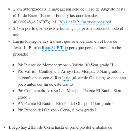
2 km autorizados a la navegación solo del 1ero de Augusto hasta
el 14 de Enero (Entre la Presa y las coordenadas
40.089248,-6.267073), cf.
PC-1
et
DR_Instrucciones.pdf
2.4km por lo que no existe fichas guías pero autorizados todo el
ano.
Luego los siguientes tramos, que se encentran en el libro de
Jesús L. Barrón
Ruta SUP Tajo
pero que personalmente no he
probado:
P4: Puente de Montehermoso - Valrio, 10.5km grado II
P5: Valrio - Confluencia Arroyo Las Monjas, 9.5km grado I+,
la confluencia con el Rio
Jerte
(al sur de Galisteo) se encentra
poco antes del fin de este tramo
P6: Confluencia Arroyo Las Monjas - Puente El Batán, 8km
grado I
P7: Puente El Batán - Rincón del Obispo, 11km grado I
P8: Rincón del Obispo - Coria, 8.6km grado I
Luego hay 21km de Coria hasta el principio del embalse de