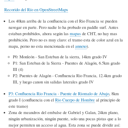
navegación
Recorido del Río en OpenStreetMaps
Los 40km arriba de la confluencia con el Rio Francia se pueden
navegar en parte. Pero nadie lo ha probado en paddle surf. Antes
estaban prohibidos, ahora según las
mapas
de CHT, no hay mas
prohibición. Pero no es muy claro: el tramo esta de color azul en la
mapa, perno no esta mencionada en el
annexo
).
P0: Monleón - San Esteban de la sierra, 14km grado IV
P1: San Esteban de la Sierra - Puentes de Alagón, 6.5km grado
III (4)
P2: Puentes de Alagón - Confluencia Rio Francia, 12.4km grado
III, y luego canon sin salidas laterales grado IV
P3: Confluencia Rio Francia - Puente de Riomalo de Abajo
, 8km
grado I (confluencia con el
Rio Cuerpo de Hombre
al principio de
este tramo)
Zona de meandros del embalse de Gabriel y Galan, 24km plano,
ningún urbanización, ningún puente, solo una pocas pistas que a lo
mejor permiten un acceso al agua. Esta zona se puede dividir así: