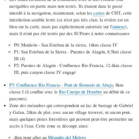
navigables en partie mais non testés. Ils étaient dans le passé
interdit à la navigation, maintenant, selon les
cartes
de CHT, cette
interdiction semble levée (ce n'est pas très clair, la rivière est en
bleu sur la carte, mais pas explicitement autorisée sur l'
annexe
),
mais il n'ont pas été testés par des SUPeurs à notre connaissance
P0: Monleón - San Esteban de la sierra, 14km classe IV
P1: San Esteban de la Sierra - Puentes de Alagón, 6.5km classe
III (4)
P2: Puentes de Alagón - Confluence Rio Francia, 12.4km classe
III, puis canyon classe IV engagé
P3: Confluence Rio Francia - Pont de Riomalo de Abajo
, 8km
classe I (il conflue avec le
Rio Cuerpo de Hombre
au début de ce
parcours)
Zone des méandres qui correspondent au lac de barrage de Gabriel
y Galan, 24km de plat, avec aucun village traversé, ni aucun pont,
mais quelques pistes forestières qui peuvent peut-être permettre un
accès à l'eau. Cette zone se découpe ainsi:
4km pour aller au
Méandro del Melero