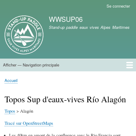
Aller
Se connecter
Menu
au
du
WWSUP06
contenu
compte
Marque du site
principal
Stand-up paddle eaux vives Alpes Maritimes
de
l'utilisateur
Afficher — Navigation principale
Navigation
principale
Accueil
Accueil
Fil
d'Ariane
Topos Sup d'eaux-vives Río Alagón
Topos
> Alagón
Tracé sur OpenStreetMaps
Les 40km en amont de la confluence avec le Rio Francia sont