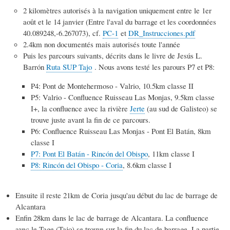
2 kilomètres autorisés à la navigation uniquement entre le 1er
août et le 14 janvier (Entre l'aval du barrage et les coordonnées
40.089248,-6.267073), cf.
PC-1
et
DR_Instrucciones.pdf
2.4km non documentés mais autorisés toute l'année
Puis les parcours suivants, décrits dans le livre de Jesús L.
Barrón
Ruta SUP Tajo
. Nous avons testé les parours P7 et P8:
P4: Pont de Montehermoso - Valrio, 10.5km classe II
P5: Valrio - Confluence Ruisseau Las Monjas, 9.5km classe
I+, la confluence avec la rivière
Jerte
(au sud de Galisteo) se
trouve juste avant la fin de ce parcours.
P6: Confluence Ruisseau Las Monjas - Pont El Batán, 8km
classe I
P7: Pont El Batán - Rincón del Obispo
, 11km classe I
P8: Rincón del Obispo - Coria
, 8.6km classe I
Ensuite il reste 21km de Coria jusqu'au début du lac de barrage de
Alcantara
Enfin 28km dans le lac de barrage de Alcantara. La confluence
avec le Tage (Tajo) se trouve sur la fin du lac de barrage. La partie